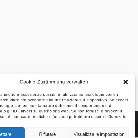
Cookie-Zustimmung verwalten
i la migliore esperienza possibile, utilizziamo tecnologie come i
archiviare e/o accedere alle informazioni sul dispositivo. Se accetti
nologie, potremmo elaborare dati come il comportamento di
 o gli ID univoci su questo sito web. Se non fornisci o revochi il
so, alcune caratteristiche e funzioni potrebbero essere influenzate.
Impronta
Protezione dei dati
Studio Legale Salvoni Lex
ettare
Rifiutare
Visualizza le impostazioni