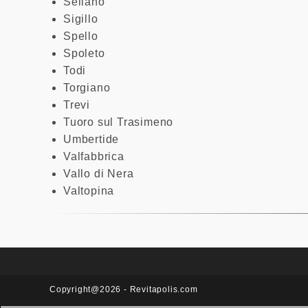
Sellano
Sigillo
Spello
Spoleto
Todi
Torgiano
Trevi
Tuoro sul Trasimeno
Umbertide
Valfabbrica
Vallo di Nera
Valtopina
Copyright@2026 - Revitapolis.com