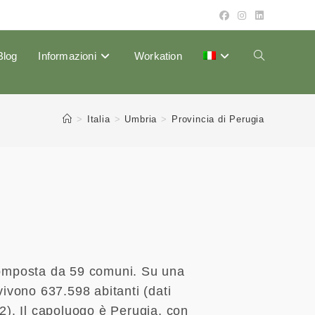
Blog
Informazioni
Workation
Attiva/disattiv
la
>
Italia
>
Umbria
>
Provincia di Perugia
ricerca
sul
sito
composta da 59 comuni. Su una
vivono 637.598 abitanti (dati
2). Il capoluogo è Perugia, con