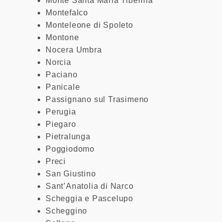
Monte Santa Maria Tiberina
Montefalco
Monteleone di Spoleto
Montone
Nocera Umbra
Norcia
Paciano
Panicale
Passignano sul Trasimeno
Perugia
Piegaro
Pietralunga
Poggiodomo
Preci
San Giustino
Sant’Anatolia di Narco
Scheggia e Pascelupo
Scheggino