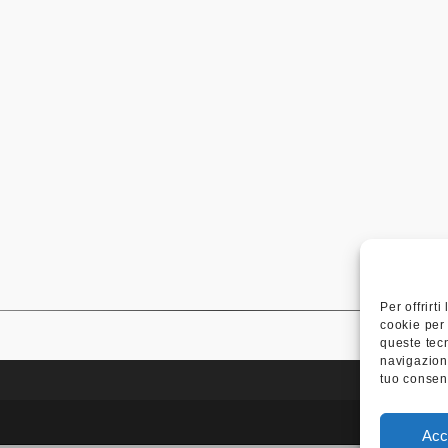
Per offrirt
cookie per 
queste tec
navigazione
tuo consen
Contatto
Acc